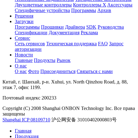
Двухцветные контроллеры
Контроллеры X
Aксессуары
Специфичные устройства
Программы
Архив
Решения
Загрузки
Программы
Прошивки
Драйвера
SDK
Руководства
Спецификации
Документация
Реклама
Сервис
Сеть сервисов
Техническая поддержка
FAQ
Запрос
авторизации
Новости
Главные
Продукты
Рынок
О нас
О нас
Фото
Присоединиться
Связаться с нами
Китай, г. Шанхай, р-н. Xuhui, ул. North Qinzhou Road, д. 88,
этаж 7, офис 1199.
Почтовый индекс 200233
Copyright (C) 2008 Shanghai ONBON Technology Inc. Все права
защищены
Shanghai ICP 08109710
沪公网安备 31010402000803号
Главная
Продукция