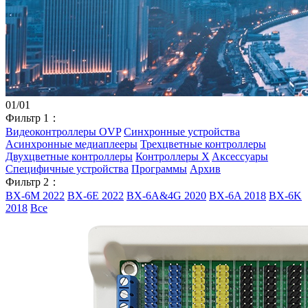
01
/
01
Фильтр 1：
Видеоконтроллеры OVP
Синхронные устройства
Асинхронные медиаплееры
Трехцветные контроллеры
Двухцветные контроллеры
Контроллеры X
Aксессуары
Специфичные устройства
Программы
Архив
Фильтр 2：
BX-6M 2022
BX-6E 2022
BX-6A&4G 2020
BX-6A 2018
BX-6K
2018
Все