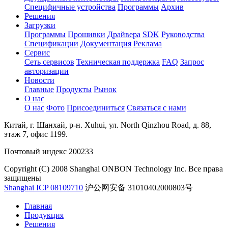
Специфичные устройства
Программы
Архив
Решения
Загрузки
Программы
Прошивки
Драйвера
SDK
Руководства
Спецификации
Документация
Реклама
Сервис
Сеть сервисов
Техническая поддержка
FAQ
Запрос
авторизации
Новости
Главные
Продукты
Рынок
О нас
О нас
Фото
Присоединиться
Связаться с нами
Китай, г. Шанхай, р-н. Xuhui, ул. North Qinzhou Road, д. 88,
этаж 7, офис 1199.
Почтовый индекс 200233
Copyright (C) 2008 Shanghai ONBON Technology Inc. Все права
защищены
Shanghai ICP 08109710
沪公网安备 31010402000803号
Главная
Продукция
Решения