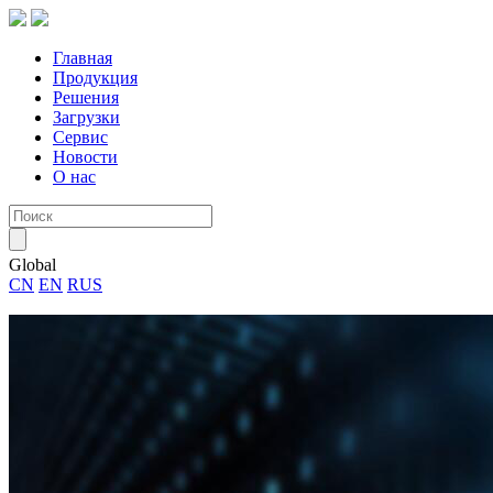
Главная
Продукция
Решения
Загрузки
Сервис
Новости
О нас
Global
CN
EN
RUS