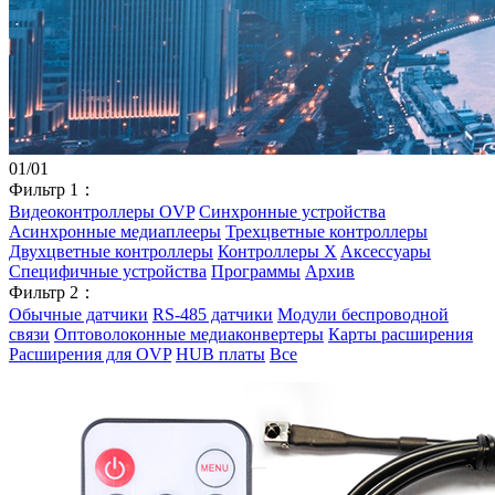
01
/
01
Фильтр 1：
Видеоконтроллеры OVP
Синхронные устройства
Асинхронные медиаплееры
Трехцветные контроллеры
Двухцветные контроллеры
Контроллеры X
Aксессуары
Специфичные устройства
Программы
Архив
Фильтр 2：
Обычные датчики
RS-485 датчики
Модули беспроводной
связи
Оптоволоконные медиаконвертеры
Карты расширения
Расширения для OVP
HUB платы
Все