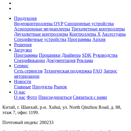
Продукция
Видеоконтроллеры OVP
Синхронные устройства
Асинхронные медиаплееры
Трехцветные контроллеры
Двухцветные контроллеры
Контроллеры X
Aксессуары
Специфичные устройства
Программы
Архив
Решения
Загрузки
Программы
Прошивки
Драйвера
SDK
Руководства
Спецификации
Документация
Реклама
Сервис
Сеть сервисов
Техническая поддержка
FAQ
Запрос
авторизации
Новости
Главные
Продукты
Рынок
О нас
О нас
Фото
Присоединиться
Связаться с нами
Китай, г. Шанхай, р-н. Xuhui, ул. North Qinzhou Road, д. 88,
этаж 7, офис 1199.
Почтовый индекс 200233