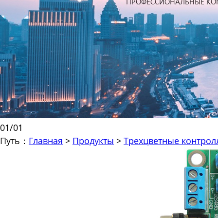
01
/
01
Путь：
Главная
>
Продукты
>
Трехцветные контро