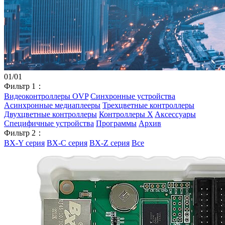
01
/
01
Фильтр 1：
Видеоконтроллеры OVP
Синхронные устройства
Асинхронные медиаплееры
Трехцветные контроллеры
Двухцветные контроллеры
Контроллеры X
Aксессуары
Специфичные устройства
Программы
Архив
Фильтр 2：
BX-Y серия
BX-C серия
BX-Z серия
Все