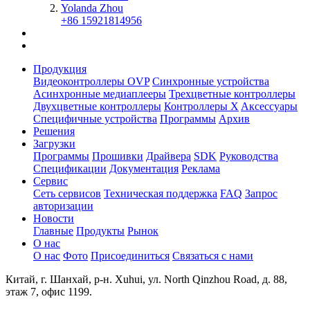
Yolanda Zhou
+86 15921814956
Продукция
Видеоконтроллеры OVP
Синхронные устройства
Асинхронные медиаплееры
Трехцветные контроллеры
Двухцветные контроллеры
Контроллеры X
Aксессуары
Специфичные устройства
Программы
Архив
Решения
Загрузки
Программы
Прошивки
Драйвера
SDK
Руководства
Спецификации
Документация
Реклама
Сервис
Сеть сервисов
Техническая поддержка
FAQ
Запрос
авторизации
Новости
Главные
Продукты
Рынок
О нас
О нас
Фото
Присоединиться
Связаться с нами
Китай, г. Шанхай, р-н. Xuhui, ул. North Qinzhou Road, д. 88,
этаж 7, офис 1199.