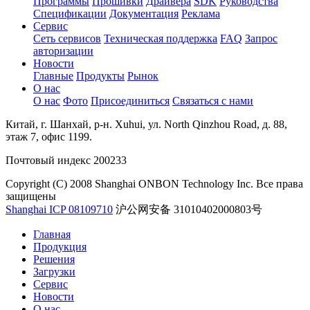
Программы
Прошивки
Драйвера
SDK
Руководства
Спецификации
Документация
Реклама
Сервис
Сеть сервисов
Техническая поддержка
FAQ
Запрос
авторизации
Новости
Главные
Продукты
Рынок
О нас
О нас
Фото
Присоединиться
Связаться с нами
Китай, г. Шанхай, р-н. Xuhui, ул. North Qinzhou Road, д. 88,
этаж 7, офис 1199.
Почтовый индекс 200233
Copyright (C) 2008 Shanghai ONBON Technology Inc. Все права
защищены
Shanghai ICP 08109710
沪公网安备 31010402000803号
Главная
Продукция
Решения
Загрузки
Сервис
Новости
О нас