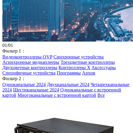
01
/
01
Фильтр 1：
Видеоконтроллеры OVP
Синхронные устройства
Асинхронные медиаплееры
Трехцветные контроллеры
Двухцветные контроллеры
Контроллеры X
Aксессуары
Специфичные устройства
Программы
Архив
Фильтр 2：
Одноканальные 2024
Двухканальные 2024
Четырехканальные
2024
Шестиканальные 2024
Одноканальные с встроенной
картой
Многоканальные с встроенной картой
Все