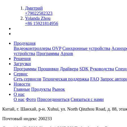
Дмитрий
+79022582323
Yolanda Zhou
+86 15921814956
Продукция
Видеоконтроллеры OVP
Синхронные устройства
Асинхр
устройства
Программы
Архив
Решения
Загрузки
Программы
Прошивки
Драйвера
SDK
Руководства
Спец
Сервис
Сеть сервисов
Техническая поддержка
FAQ
Запрос автор
Новости
Главные
Продукты
Рынок
О нас
О нас
Фото
Присоединиться
Связаться с нами
Китай, г. Шанхай, р-н. Xuhui, ул. North Qinzhou Road, д. 88, эта
Почтовый индекс 200233