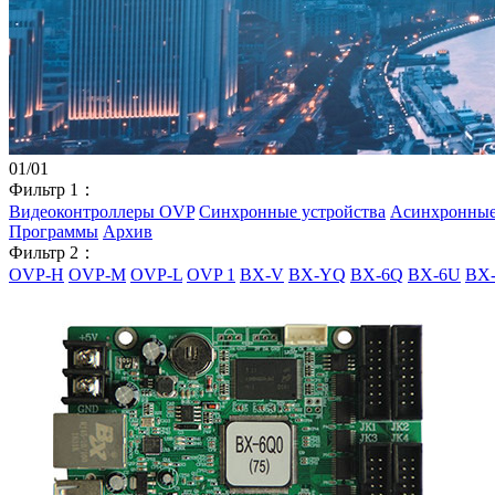
01
/
01
Фильтр 1：
Видеоконтроллеры OVP
Синхронные устройства
Асинхронные
Программы
Архив
Фильтр 2：
OVP-H
OVP-M
OVP-L
OVP 1
BX-V
BX-YQ
BX-6Q
BX-6U
BX