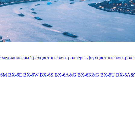
 медиаплееры
Трехцветные контроллеры
Двухцветные контрол
-6M
BX-6E
BX-6W
BX-6S
BX-6A&G
BX-6K&G
BX-5U
BX-5A&