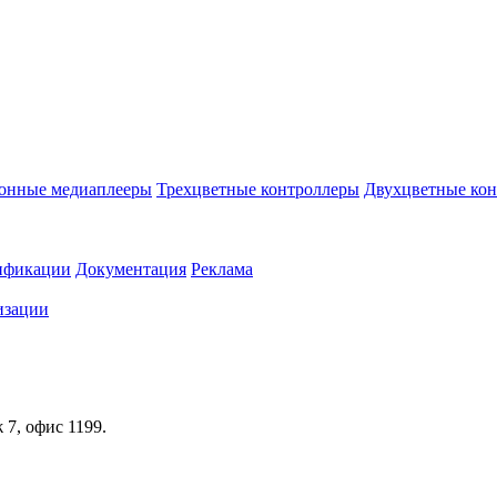
онные медиаплееры
Трехцветные контроллеры
Двухцветные ко
ификации
Документация
Реклама
изации
ж 7, офис 1199.