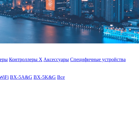
леры
Контроллеры X
Aксессуары
Специфичные устройства
WiFi
BX-5A&G
BX-5K&G
Все