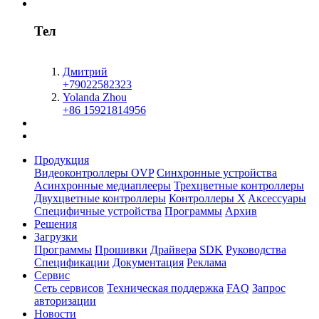
Тел
Дмитрий
+79022582323
Yolanda Zhou
+86 15921814956
Продукция
Видеоконтроллеры OVP
Синхронные устройства
Асинхронные медиаплееры
Трехцветные контроллеры
Двухцветные контроллеры
Контроллеры X
Aксессуары
Специфичные устройства
Программы
Архив
Решения
Загрузки
Программы
Прошивки
Драйвера
SDK
Руководства
Спецификации
Документация
Реклама
Сервис
Сеть сервисов
Техническая поддержка
FAQ
Запрос
авторизации
Новости