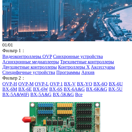
01
/
01
Фильтр 1：
Видеоконтроллеры OVP
Синхронные устройства
Асинхронные медиаплееры
Трехцветные контроллеры
Двухцветные контроллеры
Контроллеры X
Aксессуары
Специфичные устройства
Программы
Архив
Фильтр 2：
OVP-H
OVP-M
OVP-L
OVP 1
BX-V
BX-YQ
BX-6Q
BX-6U
BX-6M
BX-6E
BX-6W
BX-6S
BX-6A&G
BX-6K&G
BX-5U
BX-5A&WiFi
BX-5A&G
BX-5K&G
Все