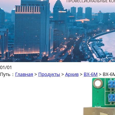
01
/
01
Путь：
Главная
>
Продукты
>
Архив
>
BX-6M
>
BX-6M