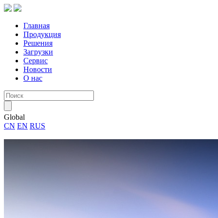
Главная
Продукция
Решения
Загрузки
Сервис
Новости
О нас
Global
CN
EN
RUS