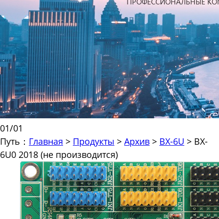
01
/
01
Путь：
Главная
>
Продукты
>
Архив
>
BX-6U
>
BX-
6U0 2018 (не производится)