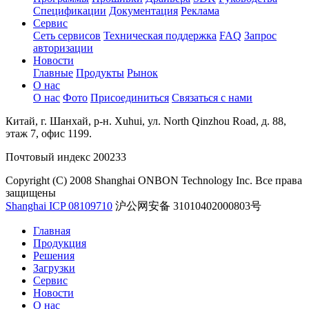
Спецификации
Документация
Реклама
Сервис
Сеть сервисов
Техническая поддержка
FAQ
Запрос
авторизации
Новости
Главные
Продукты
Рынок
О нас
О нас
Фото
Присоединиться
Связаться с нами
Китай, г. Шанхай, р-н. Xuhui, ул. North Qinzhou Road, д. 88,
этаж 7, офис 1199.
Почтовый индекс 200233
Copyright (C) 2008 Shanghai ONBON Technology Inc. Все права
защищены
Shanghai ICP 08109710
沪公网安备 31010402000803号
Главная
Продукция
Решения
Загрузки
Сервис
Новости
О нас