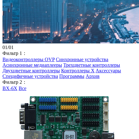
01
/
01
Фильтр 1：
Видеоконтроллеры OVP
Синхронные устройства
Асинхронные медиаплееры
Трехцветные контроллеры
Двухцветные контроллеры
Контроллеры X
Aксессуары
Специфичные устройства
Программы
Архив
Фильтр 2：
BX-6X
Все