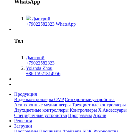
WhatsApp
Дмитрий
+79022582323 WhatsApp
Тел
Дмитрий
+79022582323
Yolanda Zhou
+86 15921814956
Продукция
Видеоконтроллеры OVP
Синхронные устройства
Асинхронные медиаплееры
Трехцветные контроллеры
Двухцветные контроллеры
Контроллеры X
Aксессуары
Специфичные устройства
Программы
Архив
Решения
Загрузки
Программы
Прошивки
Драйвера
SDK
Руководства