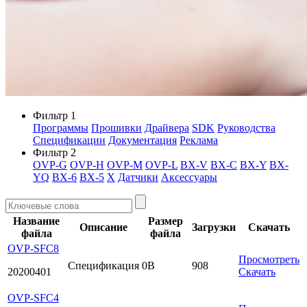
Фильтр 1
Программы
Прошивки
Драйвера
SDK
Руководства
Спецификации
Документация
Реклама
Фильтр 2
OVP-G
OVP-H
OVP-M
OVP-L
BX-V
BX-C
BX-Y
BX-
YQ
BX-6
BX-5
X
Датчики
Аксессуары
Название
Размер
Описание
Загрузки
Скачать
файла
файла
OVP-SFC8
Просмотреть
Спецификация
0B
908
20200401
Скачать
OVP-SFC4