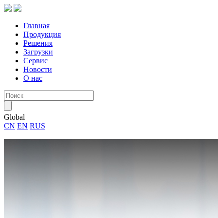
Главная
Продукция
Решения
Загрузки
Сервис
Новости
О нас
Global
CN
EN
RUS