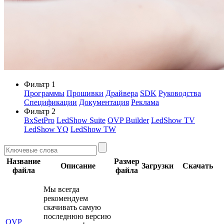
Фильтр 1
Программы
Прошивки
Драйвера
SDK
Руководства
Спецификации
Документация
Реклама
Фильтр 2
BxSetPro
LedShow Suite
OVP Builder
LedShow TV
LedShow YQ
LedShow TW
Название
Размер
Описание
Загрузки
Скачать
файла
файла
Мы всегда
рекомендуем
скачивать самую
последнюю версию
OVP