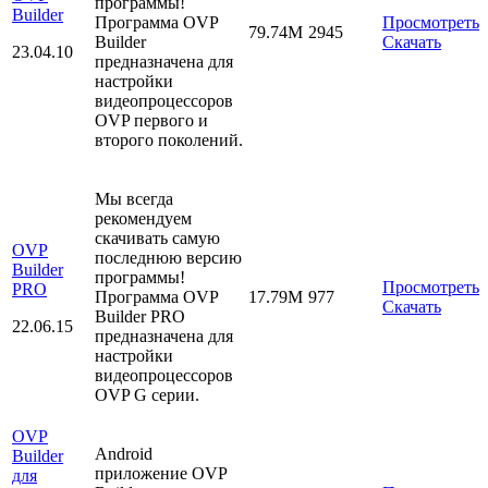
программы!
Builder
Программа OVP
Просмотреть
79.74M
2945
Builder
Скачать
23.04.10
предназначена для
настройки
видеопроцессоров
OVP первого и
второго поколений.
Мы всегда
рекомендуем
скачивать самую
OVP
последнюю версию
Builder
программы!
Просмотреть
PRO
Программа OVP
17.79M
977
Скачать
Builder PRO
22.06.15
предназначена для
настройки
видеопроцессоров
OVP G серии.
OVP
Android
Builder
приложение OVP
для