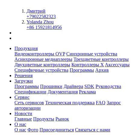
Дмитрий
+79022582323
Yolanda Zhou
+86 15921814956
Продукция
Видеоконтроллеры OVP
Синхронные устройства
Асинхронные медиаплееры
Трехцветные контроллеры
Двухцветные контроллеры
Контроллеры X
Aксессуары
Специфичные устройства
Программы
Архив
Решения
Загрузки
Программы
Прошивки
Драйвера
SDK
Руководства
Спецификации
Документация
Реклама
Сервис
Сеть сервисов
Техническая поддержка
FAQ
Запрос
авторизации
Новости
Главные
Продукты
Рынок
О нас
О нас
Фото
Присоединиться
Связаться с нами