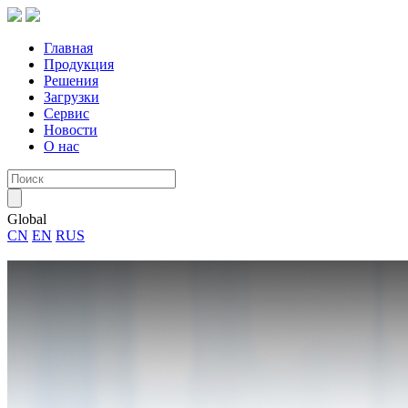
Главная
Продукция
Решения
Загрузки
Сервис
Новости
О нас
Global
CN
EN
RUS