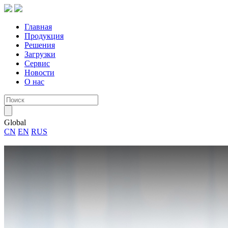
Главная
Продукция
Решения
Загрузки
Сервис
Новости
О нас
Global
CN
EN
RUS