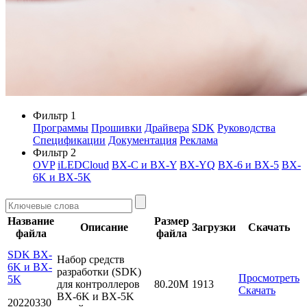
Фильтр 1
Программы
Прошивки
Драйвера
SDK
Руководства
Спецификации
Документация
Реклама
Фильтр 2
OVP
iLEDCloud
BX-C и BX-Y
BX-YQ
BX-6 и BX-5
BX-
6K и BX-5K
Название
Размер
Описание
Загрузки
Скачать
файла
файла
SDK BX-
Набор средств
6K и BX-
разработки (SDK)
Просмотреть
5K
для контроллеров
80.20M
1913
Скачать
BX-6K и BX-5K
20220330