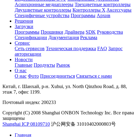
Асинхронные медиаплееры
Трехцветные контроллеры
Двухцветные контроллеры
Контроллеры X
Aксессуары
Специфичные устройства
Программы
Архив
Решения
Загрузки
Программы
Прошивки
Драйвера
SDK
Руководства
Спецификации
Документация
Реклама
Сервис
Сеть сервисов
Техническая поддержка
FAQ
Запрос
авторизации
Новости
Главные
Продукты
Рынок
О нас
О нас
Фото
Присоединиться
Связаться с нами
Китай, г. Шанхай, р-н. Xuhui, ул. North Qinzhou Road, д. 88,
этаж 7, офис 1199.
Почтовый индекс 200233
Copyright (C) 2008 Shanghai ONBON Technology Inc. Все права
защищены
Shanghai ICP 08109710
沪公网安备 31010402000803号
Главная