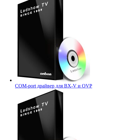
COM-port драйвер для BX-V и OVP