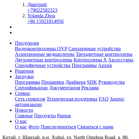
Дмитрий
+79022582323
Yolanda Zhou
+86 15921814956
Продукция
Видеоконтроллеры OVP
Синхронные устройства
Асинхронные медиаплееры
Трехцветные контроллеры
Двухцветные контроллеры
Контроллеры X
Aксессуары
Специфичные устройства
Программы
Архив
Решения
Загрузки
Программы
Прошивки
Драйвера
SDK
Руководства
Спецификации
Документация
Реклама
Сервис
Сеть сервисов
Техническая поддержка
FAQ
Запрос
авторизации
Новости
Главные
Продукты
Рынок
О нас
О нас
Фото
Присоединиться
Связаться с нами
Китай, г. Шанхай, р-н. Xuhui, ул. North Qinzhou Road, д. 88,