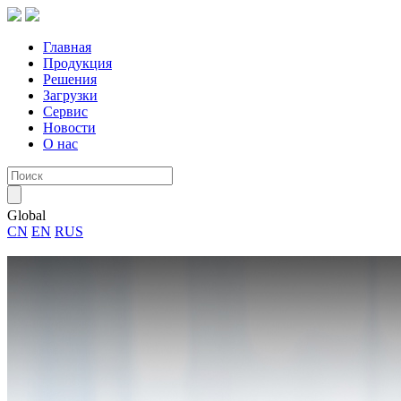
Главная
Продукция
Решения
Загрузки
Сервис
Новости
О нас
Global
CN
EN
RUS