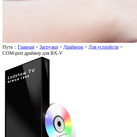
Путь：
Главная
>
Загрузки
>
Драйвера
>
Для устройств
>
COM-port драйвер для BX-V