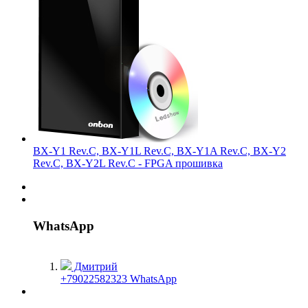
BX-Y1 Rev.C, BX-Y1L Rev.C, BX-Y1A Rev.C, BX-Y2
Rev.C, BX-Y2L Rev.C - FPGA прошивка
WhatsApp
Дмитрий
+79022582323 WhatsApp