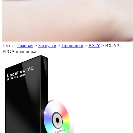
Путь：
Главная
>
Загрузки
>
Прошивки
>
BX-Y
>
BX-Y3 -
FPGA прошивка