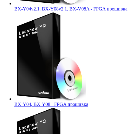
BX-Y04v2.1, BX-Y08v2.1, BX-V08A - FPGA прошивка
BX-Y04, BX-Y08 - FPGA прошивка