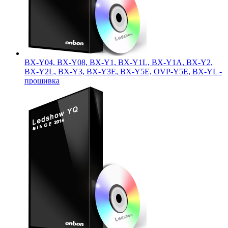
BX-Y04, BX-Y08, BX-Y1, BX-Y1L, BX-Y1A, BX-Y2,
BX-Y2L, BX-Y3, BX-Y3E, BX-Y5E, OVP-Y5E, BX-YL -
прошивка