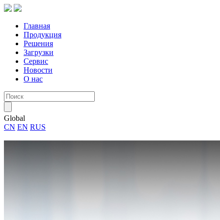
Главная
Продукция
Решения
Загрузки
Сервис
Новости
О нас
Global
CN
EN
RUS