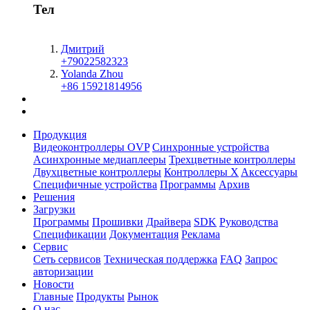
Тел
Дмитрий
+79022582323
Yolanda Zhou
+86 15921814956
Продукция
Видеоконтроллеры OVP
Синхронные устройства
Асинхронные медиаплееры
Трехцветные контроллеры
Двухцветные контроллеры
Контроллеры X
Aксессуары
Специфичные устройства
Программы
Архив
Решения
Загрузки
Программы
Прошивки
Драйвера
SDK
Руководства
Спецификации
Документация
Реклама
Сервис
Сеть сервисов
Техническая поддержка
FAQ
Запрос
авторизации
Новости
Главные
Продукты
Рынок
О нас