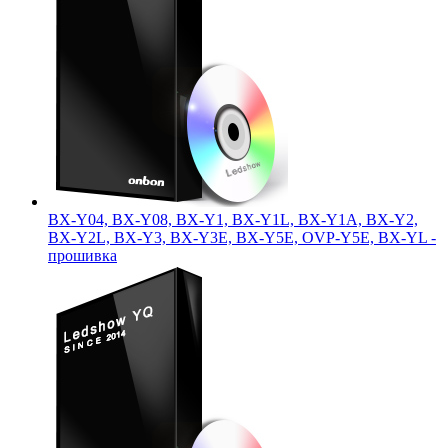
BX-Y04, BX-Y08, BX-Y1, BX-Y1L, BX-Y1A, BX-Y2,
BX-Y2L, BX-Y3, BX-Y3E, BX-Y5E, OVP-Y5E, BX-YL -
прошивка