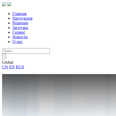
Главная
Продукция
Решения
Загрузки
Сервис
Новости
О нас
Global
CN
EN
RUS