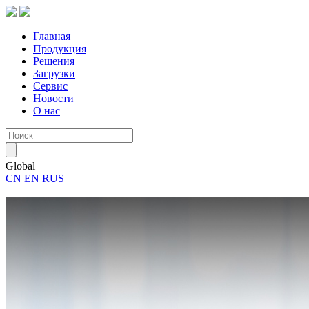
Главная
Продукция
Решения
Загрузки
Сервис
Новости
О нас
Global
CN
EN
RUS