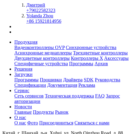
Дмитрий
+79022582323
Yolanda Zhou
+86 15921814956
Продукция
Видеоконтроллеры OVP
Синхронные устройства
Асинхронные медиаплееры
Трехцветные контроллеры
Двухцветные контроллеры
Контроллеры X
Aксессуары
Специфичные устройства
Программы
Архив
Решения
Загрузки
Программы
Прошивки
Драйвера
SDK
Руководства
Спецификации
Документация
Реклама
Сервис
Сеть сервисов
Техническая поддержка
FAQ
Запрос
авторизации
Новости
Главные
Продукты
Рынок
О нас
О нас
Фото
Присоединиться
Связаться с нами
Китай, г. Шанхай, р-н. Xuhui, ул. North Qinzhou Road, д. 88,