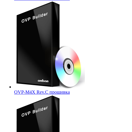
OVP-M4X Rev.C прошивка