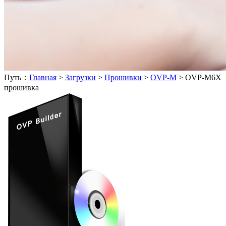
Путь：
Главная
>
Загрузки
>
Прошивки
>
OVP-M
>
OVP-M6X
прошивка