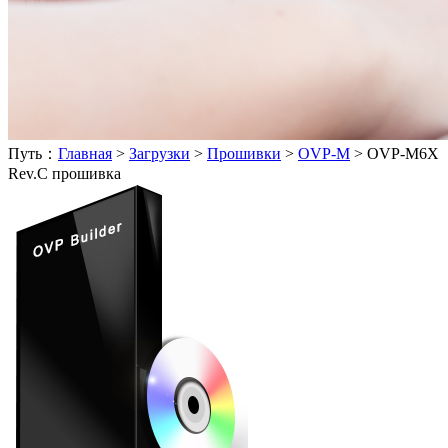
Путь：
Главная
>
Загрузки
>
Прошивки
>
OVP-M
>
OVP-M6X
Rev.C прошивка