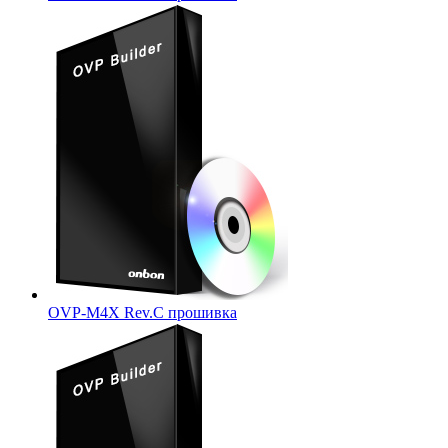
OVP-M4X Rev.C прошивка