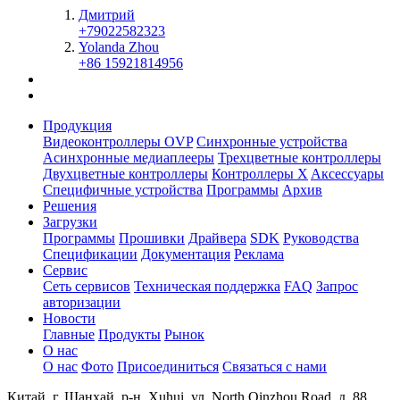
Дмитрий
+79022582323
Yolanda Zhou
+86 15921814956
Продукция
Видеоконтроллеры OVP
Синхронные устройства
Асинхронные медиаплееры
Трехцветные контроллеры
Двухцветные контроллеры
Контроллеры X
Aксессуары
Специфичные устройства
Программы
Архив
Решения
Загрузки
Программы
Прошивки
Драйвера
SDK
Руководства
Спецификации
Документация
Реклама
Сервис
Сеть сервисов
Техническая поддержка
FAQ
Запрос
авторизации
Новости
Главные
Продукты
Рынок
О нас
О нас
Фото
Присоединиться
Связаться с нами
Китай, г. Шанхай, р-н. Xuhui, ул. North Qinzhou Road, д. 88,