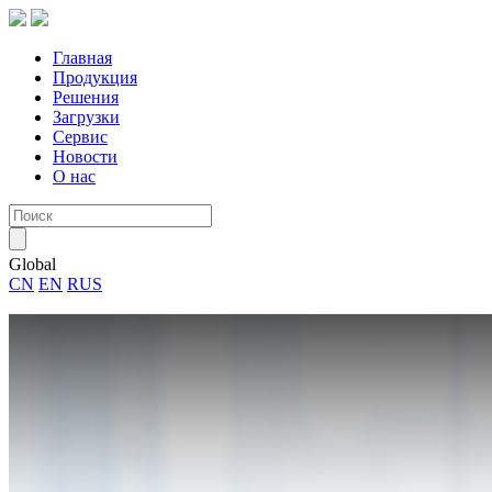
Главная
Продукция
Решения
Загрузки
Сервис
Новости
О нас
Global
CN
EN
RUS