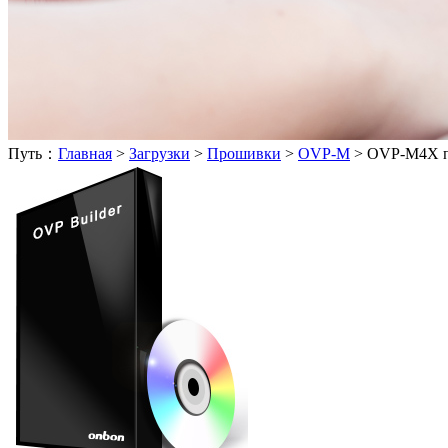
Путь：
Главная
>
Загрузки
>
Прошивки
>
OVP-M
>
OVP-M4X 