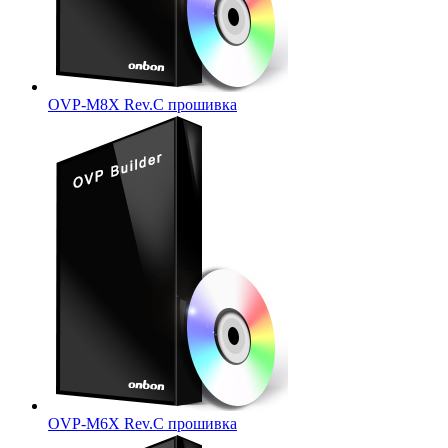
OVP-M8X Rev.C прошивка
OVP-M6X Rev.C прошивка