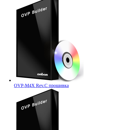
OVP-M4X Rev.C прошивка