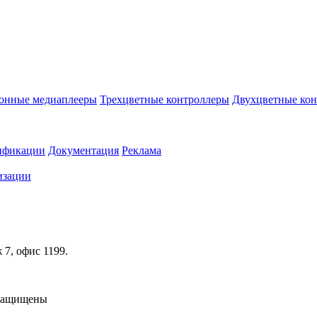
онные медиаплееры
Трехцветные контроллеры
Двухцветные ко
ификации
Документация
Реклама
изации
ж 7, офис 1199.
 защищены