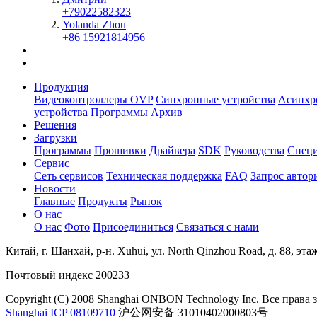
+79022582323
Yolanda Zhou
+86 15921814956
Продукция
Видеоконтроллеры OVP
Синхронные устройства
Асинхр
устройства
Программы
Архив
Решения
Загрузки
Программы
Прошивки
Драйвера
SDK
Руководства
Спец
Сервис
Сеть сервисов
Техническая поддержка
FAQ
Запрос автор
Новости
Главные
Продукты
Рынок
О нас
О нас
Фото
Присоединиться
Связаться с нами
Китай, г. Шанхай, р-н. Xuhui, ул. North Qinzhou Road, д. 88, эта
Почтовый индекс 200233
Copyright (C) 2008 Shanghai ONBON Technology Inc. Все права
Shanghai ICP 08109710
沪公网安备 31010402000803号