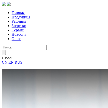
Главная
Продукция
Решения
Загрузки
Сервис
Новости
О нас
Global
CN
EN
RUS