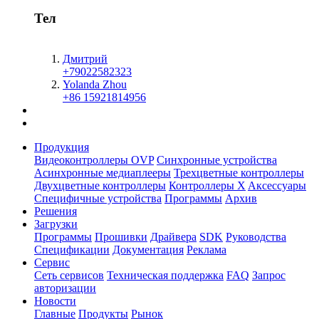
Тел
Дмитрий
+79022582323
Yolanda Zhou
+86 15921814956
Продукция
Видеоконтроллеры OVP
Синхронные устройства
Асинхронные медиаплееры
Трехцветные контроллеры
Двухцветные контроллеры
Контроллеры X
Aксессуары
Специфичные устройства
Программы
Архив
Решения
Загрузки
Программы
Прошивки
Драйвера
SDK
Руководства
Спецификации
Документация
Реклама
Сервис
Сеть сервисов
Техническая поддержка
FAQ
Запрос
авторизации
Новости
Главные
Продукты
Рынок