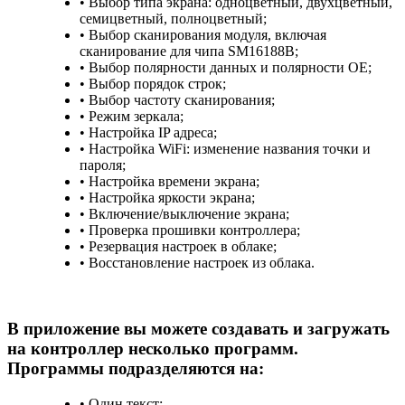
• Выбор типа экрана: одноцветный, двухцветный,
семицветный, полноцветный;
• Выбор сканирования модуля, включая
сканирование для чипа SM16188B;
• Выбор полярности данных и полярности OE;
• Выбор порядок строк;
• Выбор частоту сканирования;
• Режим зеркала;
• Настройка IP адреса;
• Настройка WiFi: изменение названия точки и
пароля;
• Настройка времени экрана;
• Настройка яркости экрана;
• Включение/выключение экрана;
• Проверка прошивки контроллера;
• Резервация настроек в облаке;
• Восстановление настроек из облака.
В приложение вы можете создавать и загружать
на контроллер несколько программ.
Программы подразделяются на:
• Один текст;