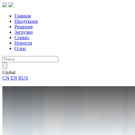
Главная
Продукция
Решения
Загрузки
Сервис
Новости
О нас
Global
CN
EN
RUS