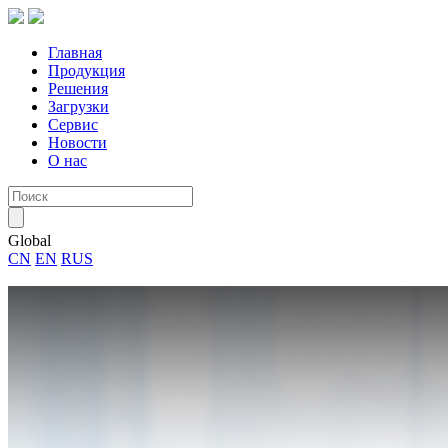
Главная
Продукция
Решения
Загрузки
Сервис
Новости
О нас
Global
CN
EN
RUS