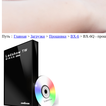
Путь：
Главная
>
Загрузки
>
Прошивки
>
BX-6
>
BX-6Q - про