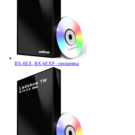
ВХ-6ЕХ, ВХ-6ЕХP - прошивка