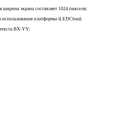
 ширина экрана составляет 1024 пикселя;
ка использования платформы iLEDCloud;
 текста BX-YY;