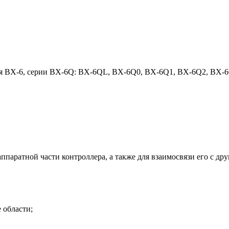
ния BX-6, серии BX-6Q: BX-6QL, BX-6Q0, BX-6Q1, BX-6Q2, BX
паратной части контроллера, а также для взаимосвязи его с др
 области;