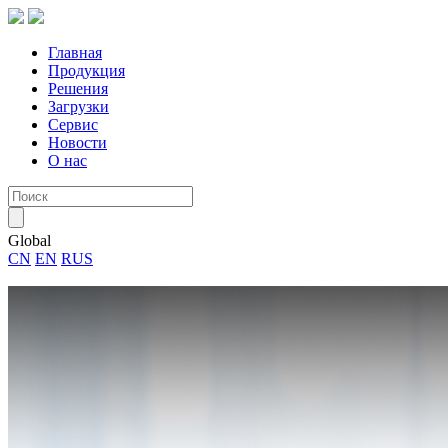
Главная
Продукция
Решения
Загрузки
Сервис
Новости
О нас
Global
CN
EN
RUS