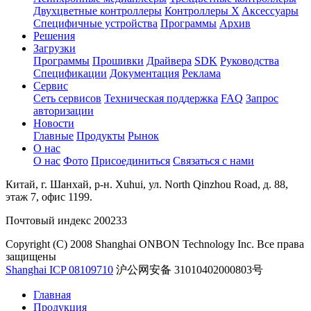
Двухцветные контроллеры
Контроллеры X
Aксессуары
Специфичные устройства
Программы
Архив
Решения
Загрузки
Программы
Прошивки
Драйвера
SDK
Руководства
Спецификации
Документация
Реклама
Сервис
Сеть сервисов
Техническая поддержка
FAQ
Запрос
авторизации
Новости
Главные
Продукты
Рынок
О нас
О нас
Фото
Присоединиться
Связаться с нами
Китай, г. Шанхай, р-н. Xuhui, ул. North Qinzhou Road, д. 88,
этаж 7, офис 1199.
Почтовый индекс 200233
Copyright (C) 2008 Shanghai ONBON Technology Inc. Все права
защищены
Shanghai ICP 08109710
沪公网安备 31010402000803号
Главная
Продукция